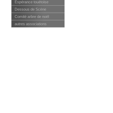
Espérance touëtoise
Dessous de Scéne
Comité arbre de noël
autres associations