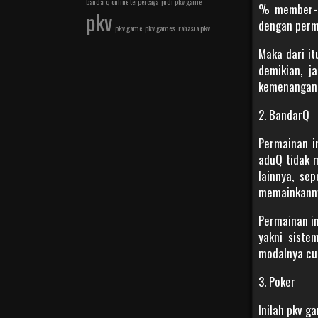
bandarq online terpercaya
judi pkv game
% member-me
pkv
dengan perma
pkv game
pkv games
rahasia pkv
Maka dari i
demikian, 
kemenangan 
2. BandarQ
Permainan i
aduQ tidak 
lainnya, se
memainkann
Permainan in
yakni siste
modalnya cu
3. Poker
Inilah pkv g