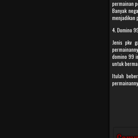
permainan po
Banyak nega
menjadikan p
4. Domino 9
Jenis pkv g
permainanny
domino 99 i
untuk bermai
Itulah bebe
permainanny
Comme