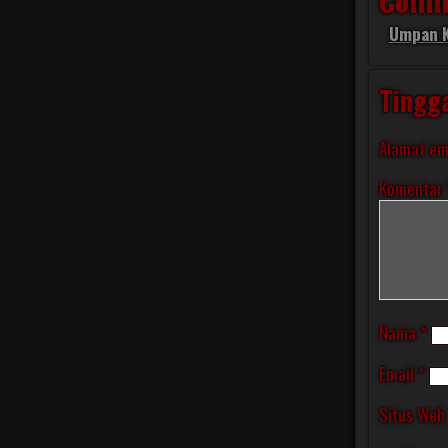
Umpan 
Tingg
Alamat ema
Komentar
Nama
*
Email
*
Situs Web