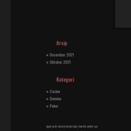
Arsip
Desember 2021
Oktober 2021
Kategori
Casino
Domino
Poker
agen judi casino terpercaya
bandar poker qq