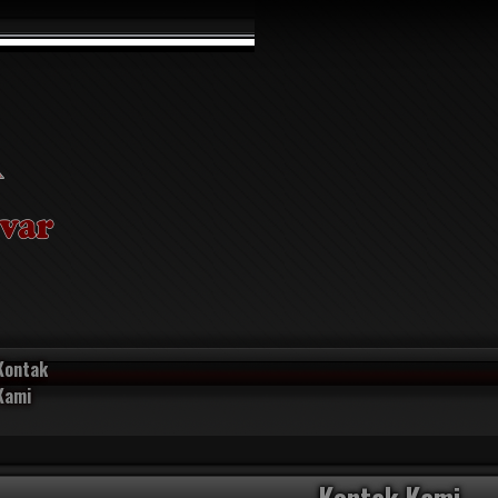
Kontak
Kami
Kontak Kami