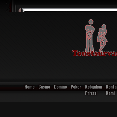
Home
Casino
Domino
Poker
Kebijakan
Konta
Privasi
Kami