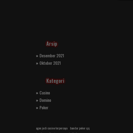
Arsip
Desember 2021
Oktober 2021
Kategori
Casino
Domino
Poker
agen judi casino terpercaya
bandar poker qq